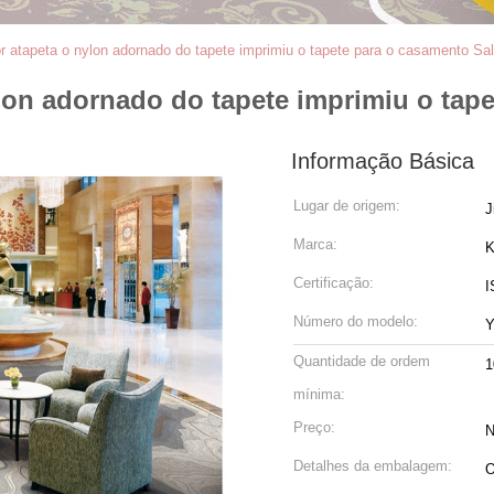
or atapeta o nylon adornado do tapete imprimiu o tapete para o casamento Sa
ylon adornado do tapete imprimiu o tap
Informação Básica
Lugar de origem:
J
Marca:
K
Certificação:
I
Número do modelo:
Quantidade de ordem
1
mínima:
Preço:
N
Detalhes da embalagem:
O