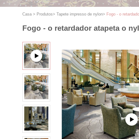
Casa
>
Produtos
>
Tapete impresso de nylon
>
Fogo - o retardad
Fogo - o retardador atapeta o n