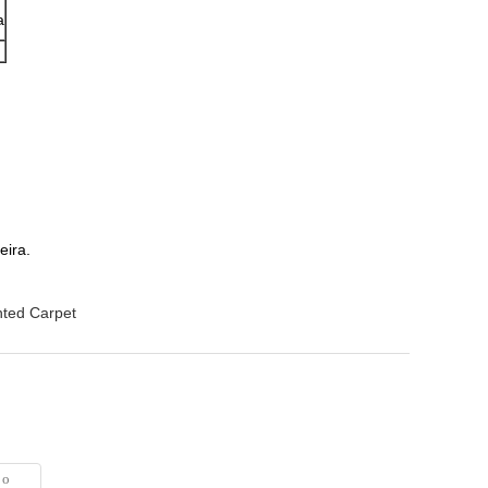
a
eira.
inted Carpet