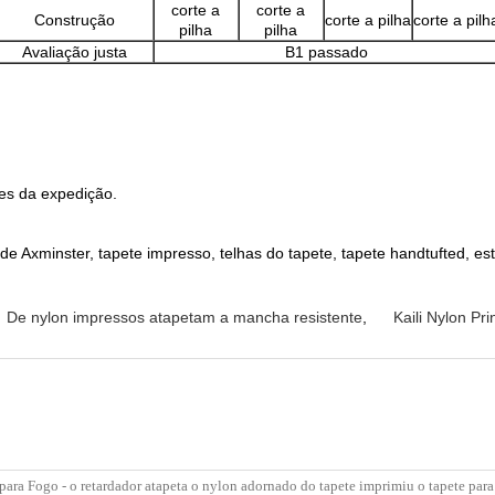
corte a
corte a
Construção
corte a pilha
corte a pilh
pilha
pilha
Avaliação justa
B1 passado
tes da expedição.
 de Axminster, tapete impresso, telhas do tapete, tapete handtufted, est
De nylon impressos atapetam a mancha resistente
,
Kaili Nylon Pr