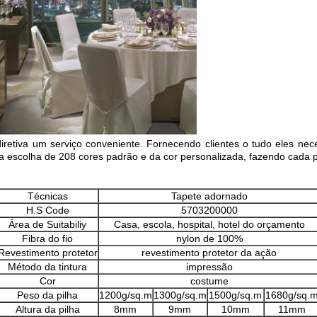
diretiva um serviço conveniente. Fornecendo clientes o tudo eles n
 escolha de 208 cores padrão e da cor personalizada, fazendo cada pr
Técnicas
Tapete adornado
H.S Code
5703200000
Área de Suitabiliy
Casa, escola, hospital, hotel do orçamento
Fibra do fio
nylon de 100%
Revestimento protetor
revestimento protetor da ação
Método da tintura
impressão
Cor
costume
Peso da pilha
1200g/sq.m
1300g/sq.m
1500g/sq.m
1680g/sq.
Altura da pilha
8mm
9mm
10mm
11mm