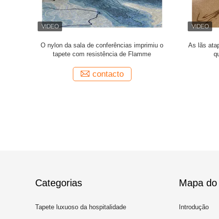
so de nylon
Parede eficaz na redução de custos para
Parede para
istente
murar o tapete impresso de nylon com
100% p
resistência da chama
contacto
Categorias
Mapa do 
Tapete luxuoso da hospitalidade
Introdução