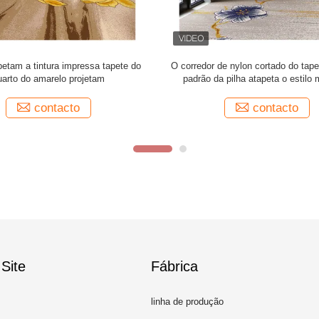
 murar o tapete impresso poliéster
O assoalho da sala de visitas do 
ara a sala da pensão do hotel
imprimiu o tapete do tapete de lãs 
contacto
contacto
Site
Fábrica
linha de produção